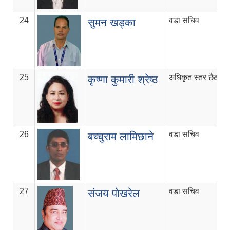
24
वडा सचिव
९
सुमन खड्का
25
अधिकृत स्तर छैठौँ
व
कृष्णा कुमारी श्रेष्ठ
26
वडा सचिव
१
बच्चुराम लामिछाने
27
वडा सचिव
६
संजय पोखरेल