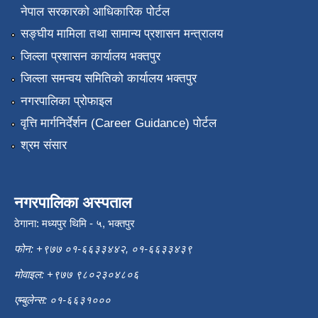
नेपाल सरकारको आधिकारिक पोर्टल
सङ्‍घीय मामिला तथा सामान्य प्रशासन मन्त्रालय
जिल्ला प्रशासन कार्यालय भक्तपुर
जिल्ला समन्वय समितिको कार्यालय भक्तपुर
नगरपालिका प्रोफाइल
वृत्ति मार्गनिर्देर्शन (Career Guidance) पोर्टल
श्रम संसार
नगरपालिका अस्पताल
ठेगाना: मध्यपुर थिमि - ५, भक्तपुर
फोन: +९७७ ०१-६६३३४४२, ०१-६६३३४३९
मोवाइल: +९७७ ९८०२३०४८०६
एम्बुलेन्स: ०१-६६३१०००