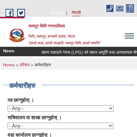
Skip to main content
English
नेपाली
मध्यपुर थिमि नगरपालिका
थिमि, भक्तपुर, बागमती प्रदेश, नेपाल
"हाम्रो कला, हाम्रो संस्कृति: मध्यपुर थिमि, हाम्रो सम्पत्ति"
News
खाना पकाउने ग्यास (LPG) को सहज आपूर्ति तथा अनावश्यक मौज्दात 
You are here
Home
»
परिचय
» कर्मचारीहरु
कर्मचारीहरु
पद छान्नुहोस् ।
सचिवालय वा शाखा छान्नुहोस् ।
वडा कार्यालय छान्नुहोस् ।