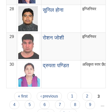
28
इन्जिनियर
९
सुनिल होना
29
इन्जिनियर
५
रोशन जोशी
30
अधिकृत स्तर छैठौँ
म
द्रुपता पण्डित
Pages
« first
‹ previous
1
2
3
4
5
6
7
8
9
…