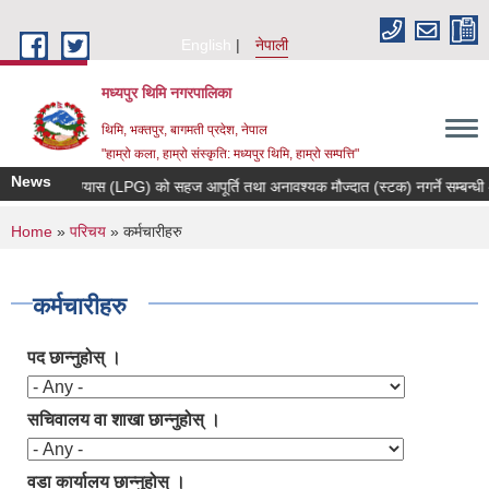
Skip to main content
English
नेपाली
मध्यपुर थिमि नगरपालिका
थिमि, भक्तपुर, बागमती प्रदेश, नेपाल
"हाम्रो कला, हाम्रो संस्कृति: मध्यपुर थिमि, हाम्रो सम्पत्ति"
News
ाना पकाउने ग्यास (LPG) को सहज आपूर्ति तथा अनावश्यक मौज्दात (स्टक) नगर्ने सम्बन्धी अत
You are here
Home
»
परिचय
» कर्मचारीहरु
कर्मचारीहरु
पद छान्नुहोस् ।
सचिवालय वा शाखा छान्नुहोस् ।
वडा कार्यालय छान्नुहोस् ।