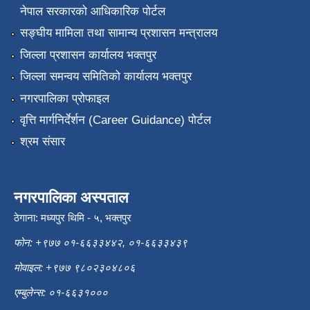
नेपाल सरकारको आधिकारिक पोर्टल
सङ्‍घीय मामिला तथा सामान्य प्रशासन मन्त्रालय
जिल्ला प्रशासन कार्यालय भक्तपुर
जिल्ला समन्वय समितिको कार्यालय भक्तपुर
नगरपालिका प्रोफाइल
वृत्ति मार्गनिर्देर्शन (Career Guidance) पोर्टल
श्रम संसार
नगरपालिका अस्पताल
ठेगाना: मध्यपुर थिमि - ५, भक्तपुर
फोन: +९७७ ०१-६६३३४४२, ०१-६६३३४३९
मोवाइल: +९७७ ९८०२३०४८०६
एम्बुलेन्स: ०१-६६३१०००