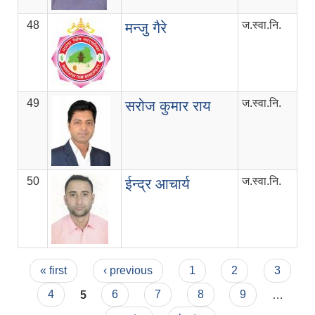
48
ज.स्वा.नि.
मन्जु गैरे
49
ज.स्वा.नि.
सरोज कुमार राय
50
ज.स्वा.नि.
ईन्द्र आचार्य
Pages
« first
‹ previous
1
2
3
4
5
6
7
8
9
…