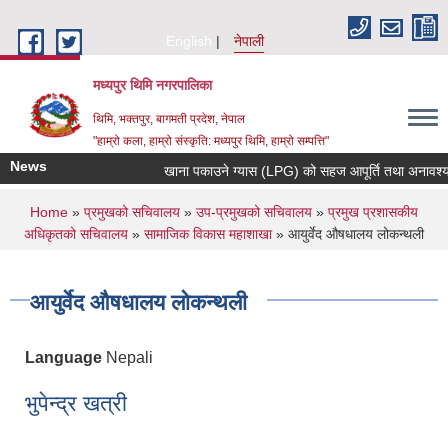
Skip to main content
English
नेपाली
मध्यपुर थिमि नगरपालिका
थिमि, भक्तपुर, बागमती प्रदेश, नेपाल
"हाम्रो कला, हाम्रो संस्कृति: मध्यपुर थिमि, हाम्रो सम्पत्ति"
News
खाना पकाउने ग्यास (LPG) को सहज आपूर्ति तथा अनावश्यक मौ
You are here
Home
»
प्रमुखको सचिवालय
»
उप-प्रमुखको सचिवालय
»
प्रमुख प्रशासकीय
अधिकृतको सचिवालय
»
सामाजिक विकास महाशाखा
» आयुर्वेद ‍औषधालय लोकन्थली
आयुर्वेद ‍औषधालय लोकन्थली
Language
Nepali
भुपेन्द्र खत्री