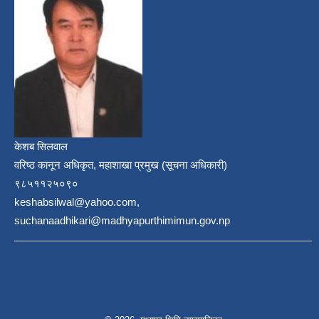
केशब सिलवाल
वरिष्ठ कानून अधिकृत, महाशाखा प्रमुख (सूचना अधिकारी)
९८५११२५०९०
keshabsilwal@yahoo.com,
suchanaadhikari@madhyapurthimimun.gov.np