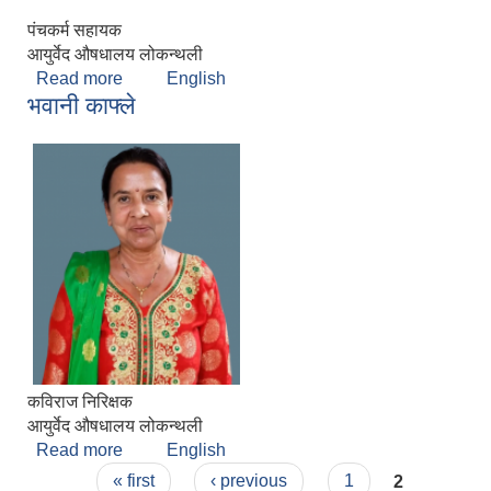
पंचकर्म सहायक
आयुर्वेद ‍औषधालय लोकन्थली
Read more
about भुपेन्द्र खत्री
English
भवानी काफ्ले
कविराज निरिक्षक
आयुर्वेद ‍औषधालय लोकन्थली
Read more
about भवानी काफ्ले
English
Pages
« first
‹ previous
1
2