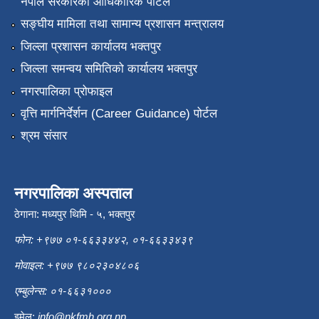
नेपाल सरकारको आधिकारिक पोर्टल
सङ्‍घीय मामिला तथा सामान्य प्रशासन मन्त्रालय
जिल्ला प्रशासन कार्यालय भक्तपुर
जिल्ला समन्वय समितिको कार्यालय भक्तपुर
नगरपालिका प्रोफाइल
वृत्ति मार्गनिर्देर्शन (Career Guidance) पोर्टल
श्रम संसार
नगरपालिका अस्पताल
ठेगाना: मध्यपुर थिमि - ५, भक्तपुर
फोन: +९७७ ०१-६६३३४४२, ०१-६६३३४३९
मोवाइल: +९७७ ९८०२३०४८०६
एम्बुलेन्स: ०१-६६३१०००
इमेल:
info@nkfmh.org.np