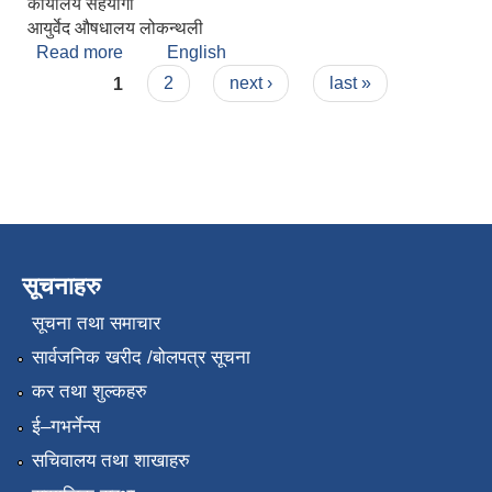
कार्यालय सहयोगी
आयुर्वेद ‍औषधालय लोकन्थली
Read more
about शुभलक्ष्मी श्रेष्ठ
English
Pages
1
2
next ›
last »
सूचनाहरु
सूचना तथा समाचार
सार्वजनिक खरीद /बोलपत्र सूचना
कर तथा शुल्कहरु
ई–गभर्नेन्स
सचिवालय तथा शाखाहरु