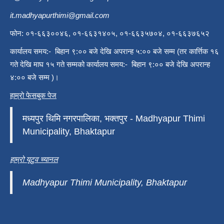
it.madhyapurthimi@gmail.com
फोन: ०१-६६३००४६, ०१-६६३१४०५, ०१-६६३५७०४, ०१-६६३७६५२
कार्यालय समय:- बिहान ९:०० बजे देखि अपरान्ह ५:०० बजे सम्म (तर कार्त्तिक १६
गते देखि माघ १५ गते सम्मको कार्यालय समय:- बिहान ९:०० बजे देखि अपरान्ह
४:०० बजे सम्म )।
हाम्रो फेसबुक पेज
मध्यपुर थिमि नगरपालिका, भक्तपुर - Madhyapur Thimi
Municipality, Bhaktapur
हाम्रो यूटुव च्यानल
Madhyapur Thimi Municipality, Bhaktapur