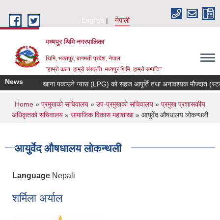
Skip to main content
English
नेपाली
मध्यपुर थिमि नगरपालिका
थिमि, भक्तपुर, बागमती प्रदेश, नेपाल
"हाम्रो कला, हाम्रो संस्कृति: मध्यपुर थिमि, हाम्रो सम्पत्ति"
News
खाना पकाउने ग्यास (LPG) को सहज आपूर्ति तथा अनावश्यक मौज्दात (स्टक) नगर
You are here
Home
»
प्रमुखको सचिवालय
»
उप-प्रमुखको सचिवालय
»
प्रमुख प्रशासकीय
अधिकृतको सचिवालय
»
सामाजिक विकास महाशाखा
» आयुर्वेद ‍औषधालय लोकन्थली
आयुर्वेद ‍औषधालय लोकन्थली
Language
Nepali
शर्मिला अर्याल