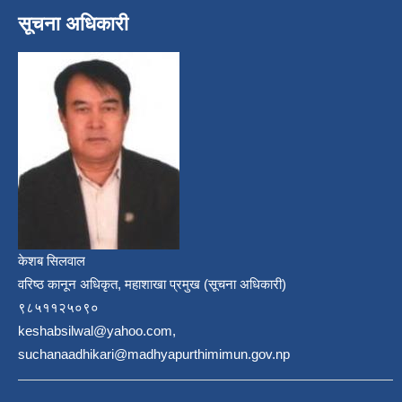
सूचना अधिकारी
केशब सिलवाल
वरिष्ठ कानून अधिकृत, महाशाखा प्रमुख (सूचना अधिकारी)
९८५११२५०९०
keshabsilwal@yahoo.com,
suchanaadhikari@madhyapurthimimun.gov.np