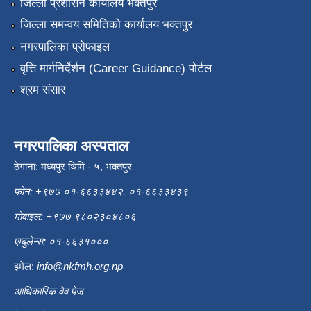
जिल्ला प्रशासन कार्यालय भक्तपुर
जिल्ला समन्वय समितिको कार्यालय भक्तपुर
नगरपालिका प्रोफाइल
वृत्ति मार्गनिर्देर्शन (Career Guidance) पोर्टल
श्रम संसार
नगरपालिका अस्पताल
ठेगाना: मध्यपुर थिमि - ५, भक्तपुर
फोन: +९७७ ०१-६६३३४४२, ०१-६६३३४३९
मोवाइल: +९७७ ९८०२३०४८०६
एम्बुलेन्स: ०१-६६३१०००
इमेल:
info@nkfmh.org.np
आधिकारिक वेव पेज