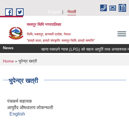
Skip to main content
English
नेपाली
मध्यपुर थिमि नगरपालिका
थिमि, भक्तपुर, बागमती प्रदेश, नेपाल
"हाम्रो कला, हाम्रो संस्कृति: मध्यपुर थिमि, हाम्रो सम्पत्ति"
News
खाना पकाउने ग्यास (LPG) को सहज आपूर्ति तथा अनावश्यक मौज्दा
You are here
Home
» भुपेन्द्र खत्री
भुपेन्द्र खत्री
पंचकर्म सहायक
आयुर्वेद ‍औषधालय लोकन्थली
English