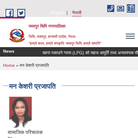
Skip to main content
English
नेपाली
मध्यपुर थिमि नगरपालिका
थिमि, भक्तपुर, बागमती प्रदेश, नेपाल
"हाम्रो कला, हाम्रो संस्कृति: मध्यपुर थिमि, हाम्रो सम्पत्ति"
News
खाना पकाउने ग्यास (LPG) को सहज आपूर्ति तथा अनावश्यक मौज्दात
You are here
Home
» मन केशरी प्रजापति
मन केशरी प्रजापति
सामाजिक परिचालक