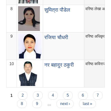
8
वरिष्ठ लेखा अधिक
सुमित्रा पौडेल
9
वरिष्ठ अधिकृत
रजिया चौधरी
10
वरिष्ठ कविराज निर
नर बहादुर ठकुरी
Pages
1
2
3
4
5
6
7
8
9
…
next ›
last »