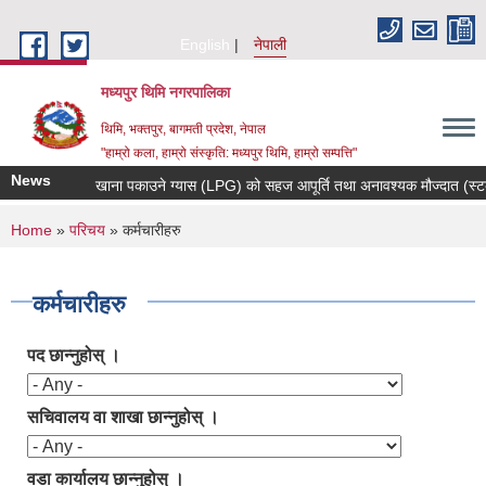
Skip to main content
English
नेपाली
मध्यपुर थिमि नगरपालिका
थिमि, भक्तपुर, बागमती प्रदेश, नेपाल
"हाम्रो कला, हाम्रो संस्कृति: मध्यपुर थिमि, हाम्रो सम्पत्ति"
News
खाना पकाउने ग्यास (LPG) को सहज आपूर्ति तथा अनावश्यक मौज्दात (स्टक) नग
You are here
Home
»
परिचय
» कर्मचारीहरु
कर्मचारीहरु
पद छान्नुहोस् ।
सचिवालय वा शाखा छान्नुहोस् ।
वडा कार्यालय छान्नुहोस् ।