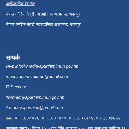
आधिकारिक वेव पेज
नेपाल कोरिया मैत्री नगरपालिका अस्पताल, भक्तपुर
नेपाल कोरिया मैत्री नगरपालिका अस्पताल, भक्तपुर
सम्पर्क
ईमेल:
info@madhyapurthimimun.gov.np
,
madhyapurthimimun@gmail.com
IT Section:
it@madhyapurthimimun.gov.np
it.madhyapurthimi@gmail.com
फोन: ०१-६६३००४६, ०१-६६३१४०५, ०१-६६३५७०४, ०१-६६३७६५२
कार्यालय समय:- बिहान ९:०० बजे देखि अपरान्ह ५:०० बजे सम्म (तर कार्त्तिक १६