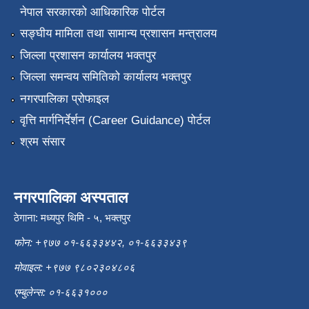
नेपाल सरकारको आधिकारिक पोर्टल
सङ्‍घीय मामिला तथा सामान्य प्रशासन मन्त्रालय
जिल्ला प्रशासन कार्यालय भक्तपुर
जिल्ला समन्वय समितिको कार्यालय भक्तपुर
नगरपालिका प्रोफाइल
वृत्ति मार्गनिर्देर्शन (Career Guidance) पोर्टल
श्रम संसार
नगरपालिका अस्पताल
ठेगाना: मध्यपुर थिमि - ५, भक्तपुर
फोन: +९७७ ०१-६६३३४४२, ०१-६६३३४३९
मोवाइल: +९७७ ९८०२३०४८०६
एम्बुलेन्स: ०१-६६३१०००