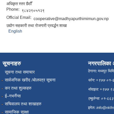
अधिकृत स्तर छैठौँ
Phone:
९८४२९०५१२९
Official Email:
cooperative@madhyapurthimimun.gov.np
उद्योग सहकारी तथा रोजगारी प्रवर्द्धन शाखा
English
सूचनाहरु
नगरपालिका 
ठेगाना: मध्यपुर थिम
सूचना तथा समाचार
सार्वजनिक खरीद /बोलपत्र सूचना
फोन: +९७७ ०१-
कर तथा शुल्कहरु
मोवाइल: +९७७ 
ई–गभर्नेन्स
एम्बुलेन्स: ०१-६
सचिवालय तथा शाखाहरु
इमेल:
info@nkfm
सामाजिक सुरक्षा