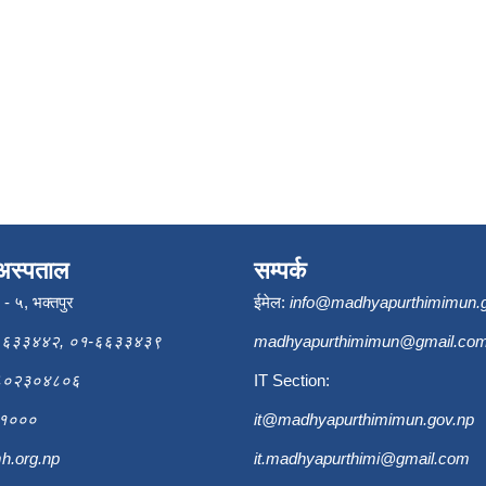
अस्पताल
सम्पर्क
ि - ५, भक्तपुर
ईमेल:
info@madhyapurthimimun.
६६३३४४२, ०१-६६३३४३९
madhyapurthimimun@gmail.co
९८०२३०४८०६
IT Section:
६३१०००
it@madhyapurthimimun.gov.np
h.org.np
it.madhyapurthimi@gmail.com