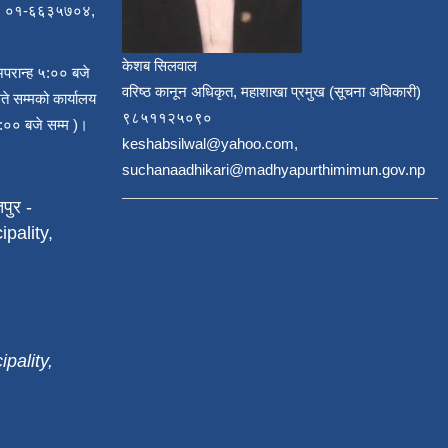
, ०१-६६३५७०४,
केशब सिलवाल
अपरान्ह ५:०० बजे
वरिष्ठ कानून अधिकृत, महाशाखा प्रमुख (सूचना अधिकारी)
ते सम्मको कार्यालय
९८५११२५०९०
:०० बजे सम्म )।
keshabsilwal@yahoo.com,
suchanaadhikari@madhyapurthimimun.gov.np
पुर -
pality,
pality,