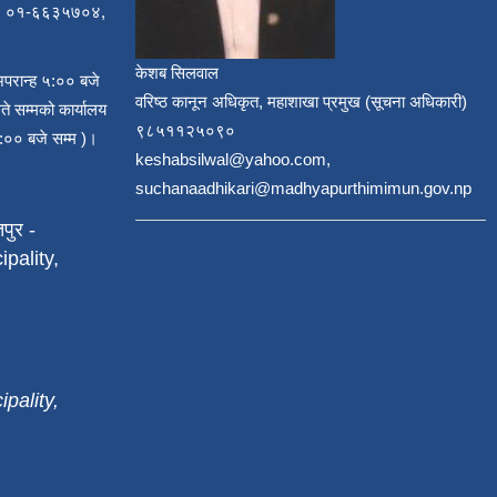
, ०१-६६३५७०४,
केशब सिलवाल
अपरान्ह ५:०० बजे
वरिष्ठ कानून अधिकृत, महाशाखा प्रमुख (सूचना अधिकारी)
ते सम्मको कार्यालय
९८५११२५०९०
:०० बजे सम्म )।
keshabsilwal@yahoo.com,
suchanaadhikari@madhyapurthimimun.gov.np
पुर -
pality,
pality,