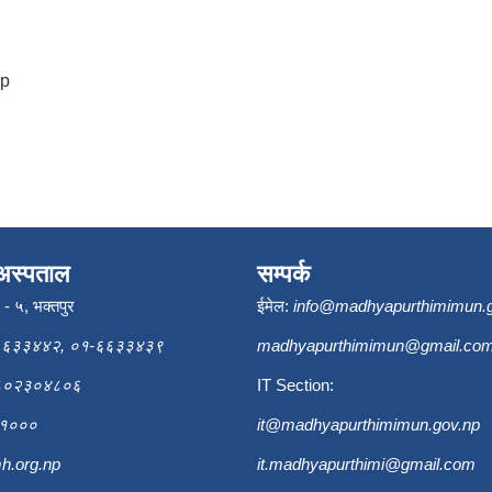
np
अस्पताल
सम्पर्क
ि - ५, भक्तपुर
ईमेल:
info@madhyapurthimimun.
६६३३४४२, ०१-६६३३४३९
madhyapurthimimun@gmail.co
९८०२३०४८०६
IT Section:
६३१०००
it@madhyapurthimimun.gov.np
h.org.np
it.madhyapurthimi@gmail.com