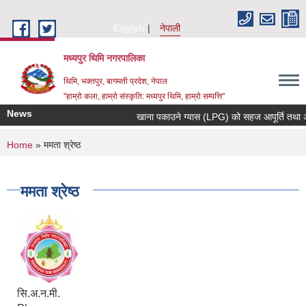
Skip to main content
English
नेपाली
मध्यपुर थिमि नगरपालिका
थिमि, भक्तपुर, बागमती प्रदेश, नेपाल
"हाम्रो कला, हाम्रो संस्कृति: मध्यपुर थिमि, हाम्रो सम्पत्ति"
News
खाना पकाउने ग्यास (LPG) को सहज आपूर्ति तथा अनाव
You are here
Home
» ममता श्रेष्ठ
ममता श्रेष्ठ
सि.अ.न.मी.