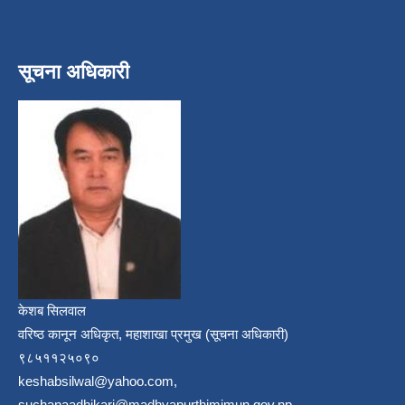
सूचना अधिकारी
केशब सिलवाल
वरिष्ठ कानून अधिकृत, महाशाखा प्रमुख (सूचना अधिकारी)
९८५११२५०९०
keshabsilwal@yahoo.com,
suchanaadhikari@madhyapurthimimun.gov.np