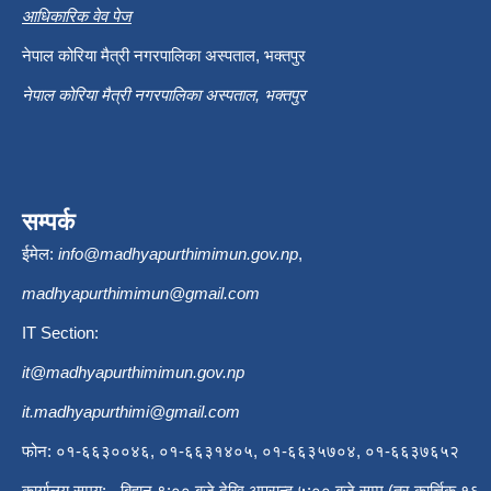
आधिकारिक वेव पेज
नेपाल कोरिया मैत्री नगरपालिका अस्पताल, भक्तपुर
नेपाल कोरिया मैत्री नगरपालिका अस्पताल, भक्तपुर
सम्पर्क
ईमेल:
info@madhyapurthimimun.gov.np
,
madhyapurthimimun@gmail.com
IT Section:
it@madhyapurthimimun.gov.np
it.madhyapurthimi@gmail.com
फोन: ०१-६६३००४६, ०१-६६३१४०५, ०१-६६३५७०४, ०१-६६३७६५२
कार्यालय समय:- बिहान ९:०० बजे देखि अपरान्ह ५:०० बजे सम्म (तर कार्त्तिक १६