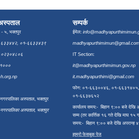
अस्पताल
सम्पर्क
ि - ५, भक्तपुर
ईमेल:
info@madhyapurthimimun.
६६३३४४२, ०१-६६३३४३९
madhyapurthimimun@gmail.co
९८०२३०४८०६
IT Section:
६३१०००
it@madhyapurthimimun.gov.np
h.org.np
it.madhyapurthimi@gmail.com
फोन: ०१-६६३००४६, ०१-६६३१४०५
०१-६६३७६५२
ी नगरपालिका अस्पताल, भक्तपुर
कार्यालय समय:- बिहान ९:०० बजे देखि 
ी नगरपालिका अस्पताल, भक्तपुर
सम्म (तर कार्त्तिक १६ गते देखि माघ १५ ग
समय:- बिहान ९:०० बजे देखि अपरान्ह ४
हाम्रो फेसबुक पेज