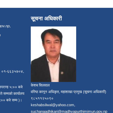
सूचना अधिकारी
gov.np
,
m
, ०१-६६३५७०४,
केशब सिलवाल
अपरान्ह ५:०० बजे
वरिष्ठ कानून अधिकृत, महाशाखा प्रमुख (सूचना अधिकारी)
ते सम्मको कार्यालय
९८५११२५०९०
:०० बजे सम्म )।
keshabsilwal@yahoo.com,
suchanaadhikari@madhyapurthimimun.gov.np