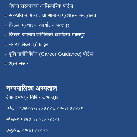
नेपाल सरकारको आधिकारिक पोर्टल
सङ्‍घीय मामिला तथा सामान्य प्रशासन मन्त्रालय
जिल्ला प्रशासन कार्यालय भक्तपुर
जिल्ला समन्वय समितिको कार्यालय भक्तपुर
नगरपालिका प्रोफाइल
वृत्ति मार्गनिर्देर्शन (Career Guidance) पोर्टल
श्रम संसार
नगरपालिका अस्पताल
ठेगाना: मध्यपुर थिमि - ५, भक्तपुर
फोन: +९७७ ०१-६६३३४४२, ०१-६६३३४३९
मोवाइल: +९७७ ९८०२३०४८०६
एम्बुलेन्स: ०१-६६३१०००