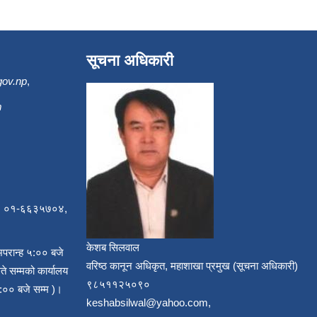
सूचना अधिकारी
gov.np
,
m
, ०१-६६३५७०४,
केशब सिलवाल
अपरान्ह ५:०० बजे
वरिष्ठ कानून अधिकृत, महाशाखा प्रमुख (सूचना अधिकारी)
ते सम्मको कार्यालय
९८५११२५०९०
:०० बजे सम्म )।
keshabsilwal@yahoo.com,