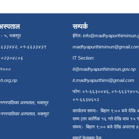
अस्पताल
सम्पर्क
ि - ५, भक्तपुर
ईमेल:
info@madhyapurthimimun.
६६३३४४२, ०१-६६३३४३९
madhyapurthimimun@gmail.co
९८०२३०४८०६
IT Section:
६३१०००
it@madhyapurthimimun.gov.np
h.org.np
it.madhyapurthimi@gmail.com
फोन: ०१-६६३००४६, ०१-६६३१४०५
०१-६६३७६५२
ी नगरपालिका अस्पताल, भक्तपुर
कार्यालय समय:- बिहान ९:०० बजे देखि 
ी नगरपालिका अस्पताल, भक्तपुर
सम्म (तर कार्त्तिक १६ गते देखि माघ १५ ग
समय:- बिहान ९:०० बजे देखि अपरान्ह ४
हाम्रो फेसबुक पेज