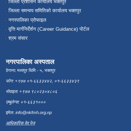
जिल्ला प्रशासन कार्यालय भक्तपुर
जिल्ला समन्वय समितिको कार्यालय भक्तपुर
नगरपालिका प्रोफाइल
वृत्ति मार्गनिर्देर्शन (Career Guidance) पोर्टल
श्रम संसार
नगरपालिका अस्पताल
ठेगाना: मध्यपुर थिमि - ५, भक्तपुर
फोन: +९७७ ०१-६६३३४४२, ०१-६६३३४३९
मोवाइल: +९७७ ९८०२३०४८०६
एम्बुलेन्स: ०१-६६३१०००
इमेल:
info@nkfmh.org.np
आधिकारिक वेव पेज