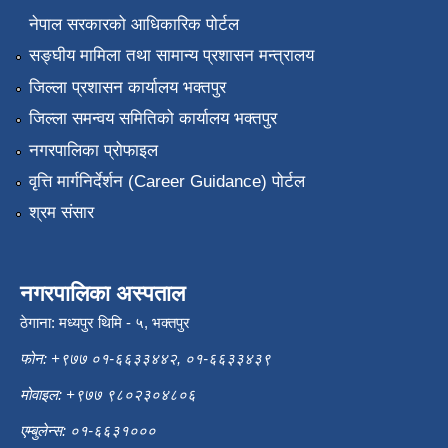
नेपाल सरकारको आधिकारिक पोर्टल
सङ्‍घीय मामिला तथा सामान्य प्रशासन मन्त्रालय
जिल्ला प्रशासन कार्यालय भक्तपुर
जिल्ला समन्वय समितिको कार्यालय भक्तपुर
नगरपालिका प्रोफाइल
वृत्ति मार्गनिर्देर्शन (Career Guidance) पोर्टल
श्रम संसार
नगरपालिका अस्पताल
ठेगाना: मध्यपुर थिमि - ५, भक्तपुर
फोन: +९७७ ०१-६६३३४४२, ०१-६६३३४३९
मोवाइल: +९७७ ९८०२३०४८०६
एम्बुलेन्स: ०१-६६३१०००