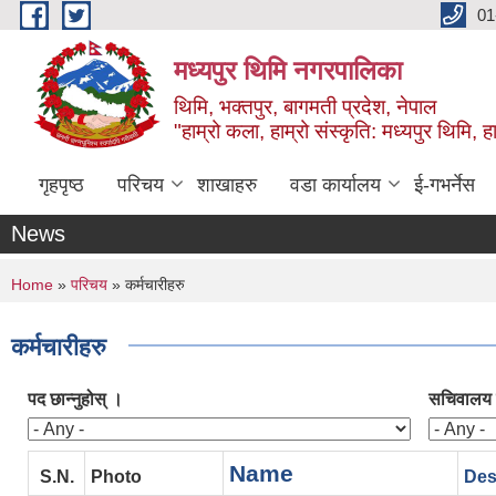
Skip to main content
01
मध्यपुर थिमि नगरपालिका
थिमि, भक्तपुर, बागमती प्रदेश, नेपाल
"हाम्रो कला, हाम्रो संस्कृति: मध्यपुर थिमि, हाम
गृहपृष्ठ
परिचय
शाखाहरु
वडा कार्यालय
ई-गभर्नेस
News
You are here
Home
»
परिचय
» कर्मचारीहरु
कर्मचारीहरु
पद छान्नुहोस् ।
सचिवालय व
Name
S.N.
Photo
Des