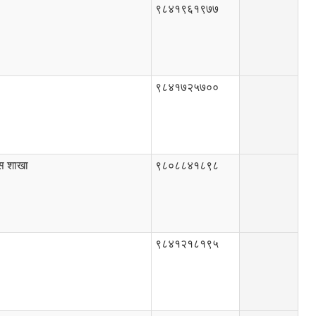
९८४१९६१९७७
९८४१७२५७००
स शाखा
९८०८८४१८९८
९८४१२१८१९५