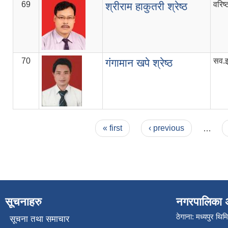
69
वरिष
श्रीराम हाकुतरी श्रेष्ठ
70
सव.इ
गंगामान खपे श्रेष्ठ
Pages
« first
‹ previous
…
सूचनाहरु
नगरपालिका 
ठेगाना: मध्यपुर थिम
सूचना तथा समाचार