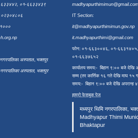
६६३३४४२, ०१-६६३३४३९
madhyapurthimimun@gmail.co
९८०२३०४८०६
IT Section:
६३१०००
it@madhyapurthimimun.gov.np
h.org.np
it.madhyapurthimi@gmail.com
फोन: ०१-६६३००४६, ०१-६६३१४०५
०१-६६३७६५२
ी नगरपालिका अस्पताल, भक्तपुर
कार्यालय समय:- बिहान ९:०० बजे देखि 
ी नगरपालिका अस्पताल, भक्तपुर
सम्म (तर कार्त्तिक १६ गते देखि माघ १५ ग
समय:- बिहान ९:०० बजे देखि अपरान्ह ४
हाम्रो फेसबुक पेज
मध्यपुर थिमि नगरपालिका, भक्त
Madhyapur Thimi Munici
Bhaktapur