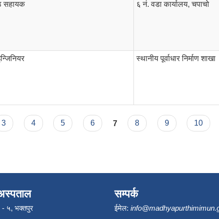
्ठ सहायक
६ नं. वडा कार्यालय, चपाचो
न्जिनियर
स्थानीय पूर्वाधार निर्माण शाखा
3
4
5
6
7
8
9
10
अस्पताल
सम्पर्क
ि - ५, भक्तपुर
ईमेल:
info@madhyapurthimimun.