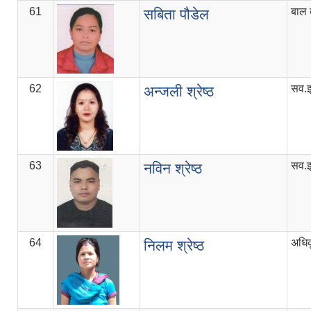
61
बाल 
सबिता पौडेल
62
सव.इ
अन्जली श्रेष्ठ
63
सव.इ
नविन श्रेष्ठ
64
अधिक
निलम श्रेष्ठ