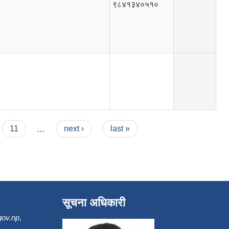
९८४१३४०५१०
11
…
next ›
last »
सूचना अधिकारी
gov.np
,