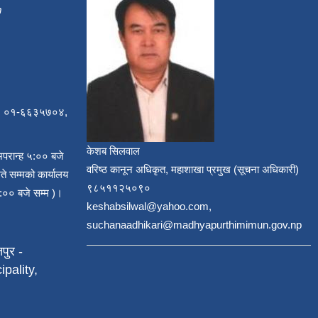
m
, ०१-६६३५७०४,
केशब सिलवाल
अपरान्ह ५:०० बजे
वरिष्ठ कानून अधिकृत, महाशाखा प्रमुख (सूचना अधिकारी)
ते सम्मको कार्यालय
९८५११२५०९०
:०० बजे सम्म )।
keshabsilwal@yahoo.com,
suchanaadhikari@madhyapurthimimun.gov.np
पुर -
pality,