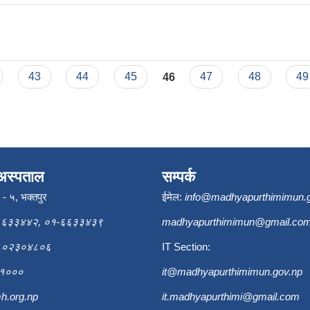
43
44
45
46
47
48
49
अस्पताल
सम्पर्क
ि - ५, भक्तपुर
ईमेल:
info@madhyapurthimimun.
६६३३४४२, ०१-६६३३४३९
madhyapurthimimun@gmail.co
९८०२३०४८०६
IT Section:
६३१०००
it@madhyapurthimimun.gov.np
h.org.np
it.madhyapurthimi@gmail.com