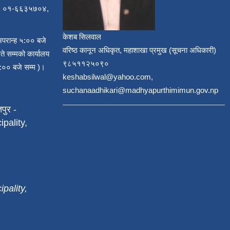
, ०१-६६३५७०४,
केशब सिलवाल
अपरान्ह ५:०० बजे
वरिष्ठ कानून अधिकृत, महाशाखा प्रमुख (सूचना अधिकारी)
ते सम्मको कार्यालय
९८५११२५०९०
:०० बजे सम्म )।
keshabsilwal@yahoo.com,
suchanaadhikari@madhyapurthimimun.gov.np
पुर -
pality,
pality,