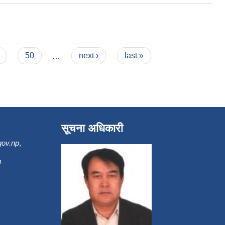
50
…
next ›
last »
सूचना अधिकारी
gov.np
,
m